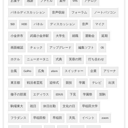
お菓子
感謝
ファイル
案件
VHS
アナログ
パネルディスカッション
音声収録
フォーラム
ノートパソコン
SSD
HDD
パネル
ディスカッション
音声
マイク
小金井市
武蔵小金井駅
大学生
就職
運動会
延期
画面確認
チェック
アップグレード
編集ソフト
OS
ホテル
ニューオータニ
式典
芙蓉の間
打ち合わせ
台風
GoPro
広角
atem
スイッチャー
企業
アリーナ
東京都
戦没者霊苑
追悼式
競技
学園
テレビ
出演
徹子の部屋
エディウス
EDIUS
下見
学園祭
筑駒
駒場東大
祝日
休日出勤
文化の日
早稲田大学
フラダンス
早稲田祭
早稲田
天気
イベント
zoom