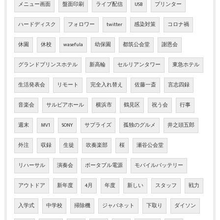
メニュー画面
盤面印刷
ライブ配信
USB
プリンター
ハードディスク
フォロワー
twitter
感染対策
コロナ禍
休園
休校
wasefula
幼保園
都筑公会堂
謝恩会
グランドプリンスホテル
新高輪
セルリアンタワー
東急ホテル
生活発表会
リモート
完全入れ替え
佐藤一斎
言志四録
音楽会
サルビアホール
横浜市
鶴見区
祝う会
行事
週末
MV1
SONY
サプライズ
孤独のグルメ
井之頭五郎
外注
収録
生徒
吹奏楽部
桜
瀬谷公会堂
リハーサル
演奏会
ポータブル電源
モバイルバッテリー
アウトドア
新年度
4月
年度
新しい
スタッフ
戦力
入学式
中学校
掃除機
ジャパネット
下取り
ダイソン