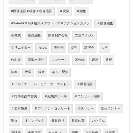
#動画撮影＃映像＃映像撮影
＃映像
＃編集
#GoPro9#マルチ編集＃アウトドア＃アクションカメラ
＃動画編集
卒業式
動画編集
動画制作会社
文京スタジオ
クリエイター
JASRAC
著作権
委託
講演会
大学
作曲者
音楽出版社
コンサート
著作物
普及
発展
演奏
放送
録音
ネット配信
＃イルミナートハーモニーオーケストラ
＃動画撮影
＃指揮者西本智実
＃紀尾井ホール
＃コンサート撮影
＃文京映像
サプリメントコンサート
聖火リレー
聖火ランナー
聖火
オリンピック
春日通り
教育の森
いだてん