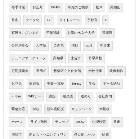
冬季休業
お正月
2024年
年始のご挨拶
栃木
男抱山
登山
データ化
LRT
ライトレール
宇都宮
X
有難うございます
卒業試験
お茶の水女子大学
音楽科
公開演奏会
大学院
ご新規
信頼
三月
年度末
ジュニアオーケストラ
高知県
土佐市
竹早高校
定期演奏会
卒団式
板橋区立文化会館
学校行事
映像制作
お花見
播磨坂
中高一貫校
Blu-ray
学会
データ納品
NINJYA
WEBナー
講座
後楽園
道のり
会社案内
緊急対応
学校
新年度応援
キャンペーン
大規模
MVー１
ライブ放映
テロップ
ADOS2
心理検査
発達
川崎市
新百合トゥエンティワン
多目的ホール
研究