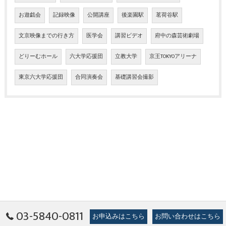
お遊戯会
記録映像
公開講座
後楽園駅
茗荷谷駅
文京映像までの行き方
医学会
講習ビデオ
府中の森芸術劇場
どりーむホール
六大学応援団
立教大学
京王TOKYOアリーナ
東京六大学応援団
合同演奏会
基礎講習会撮影
03-5840-0811
お申込みはこちら
お問い合わせはこちら