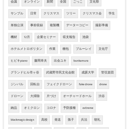
会議
オンライン
新聞
全国
ごっこ
文化祭
サンプル
日常
クリスマス
ツリー
クリスマス会
学生
単独公演
事前収録
複製機
データーコピー
撮影準備
機材
12月
企業セミナー
収支報告
池袋
ホテルメトロポリタン
作業
梱包
ブルーレイ
文化庁
ヒビキpiano
藤岡幸夫
出会ユキ
bunkamura
グランドヒル市ヶ谷
武蔵野市民文化会館
成蹊大学
管弦楽団
ジンバル
回転台
フェイクドローン
fake drone
drone
ドローン
大掃除
片づけ
オーチャードホール
渋谷
納品
オミクロン
コロナ
予防接種
extreme
blackmagic design
高校
発送
孫子
兵法
朝礼