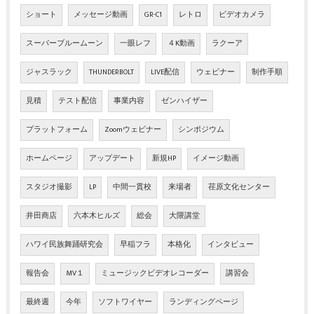
ショート
メッセージ動画
GR-C1
レトロ
ビデオカメラ
スーパーブルームーン
一眼レフ
４K動画
ラクーア
ジャスラック
THUNDERBOLT
LIVE配信
ウェビナー
制作手順
見積
テスト配信
事業内容
ゼンハイザー
プラットフォーム
Zoomウェビナー
シンポジウム
ホームページ
アップデート
新規HP
イメージ動画
スタジオ撮影
LP
中間一貫校
来場者
荏原文化センター
井田商店
六本木ヒルズ
総会
大隈講堂
ハワイ民族舞踊研究会
早稲フラ
本格化
インタビュー
報告会
MV１
ミュージックビデオレコーダー
講習会
最終週
今年
ソフトワイヤー
ランディングページ