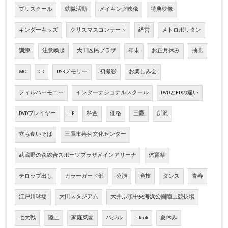
プリスクール
就職活動
メイキング映像
特典映像
キンダーキッズ
クリスマスコンサート
経営
メトロポリタン
訓練
注意喚起
大田区民プラザ
年末
お正月休み
抽出
MO
CD
USBメモリー
初撮影
お楽しみ会
フィルハーモニー
インターナショナルスクール
DVDとBDの違い
DVDプレイヤー
HP
料金
価格
三鷹
所沢
立ち食いそば
三鷹市芸術文化センター
武蔵野の森総合スポーツプラザメインアリーナ
体育祭
テロップ出し
カラーガード部
公演
演技
ダンス
青春
江戸川球場
大田スタジアム
大井ふ頭中央海浜公園陸上競技場
七大戦
陸上
家庭菜園
バジル
TikTok
夏休み