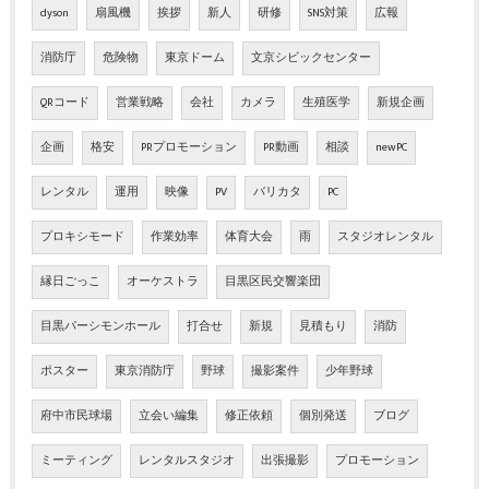
dyson
扇風機
挨拶
新人
研修
SNS対策
広報
消防庁
危険物
東京ドーム
文京シビックセンター
QRコード
営業戦略
会社
カメラ
生殖医学
新規企画
企画
格安
PRプロモーション
PR動画
相談
newPC
レンタル
運用
映像
PV
バリカタ
PC
プロキシモード
作業効率
体育大会
雨
スタジオレンタル
縁日ごっこ
オーケストラ
目黒区民交響楽団
目黒パーシモンホール
打合せ
新規
見積もり
消防
ポスター
東京消防庁
野球
撮影案件
少年野球
府中市民球場
立会い編集
修正依頼
個別発送
ブログ
ミーティング
レンタルスタジオ
出張撮影
プロモーション