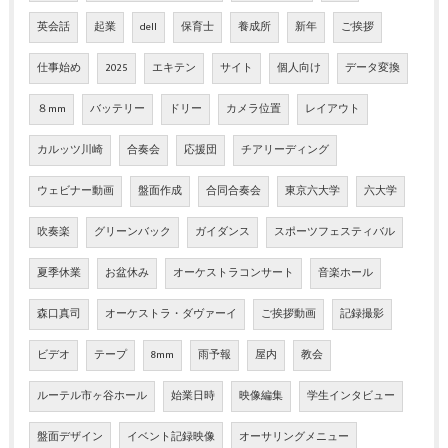
英会話
起業
dell
保育士
養成所
新年
ご挨拶
仕事始め
2025
エキテン
サイト
個人向け
データ変換
８mm
バッテリー
ドリー
カメラ位置
レイアウト
カルッツ川崎
合奏会
応援団
チアリーディング
ウェビナー動画
盤面作成
合同合奏会
東京六大学
六大学
吹奏楽
グリーンバック
ガイダンス
スポーツフェスティバル
夏季休業
お盆休み
オーケストラコンサート
音楽ホール
森口真司
オーケストラ・ダヴァーイ
ご挨拶動画
記録撮影
ビデオ
テープ
8mm
雨予報
屋内
教会
ルーテル市ヶ谷ホール
始業日時
映像編集
学生インタビュー
盤面デザイン
イベント記録映像
オーサリングメニュー