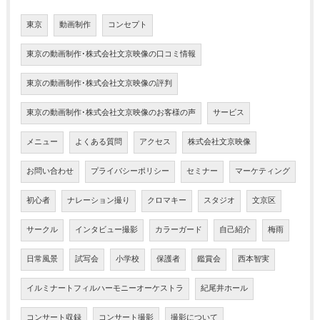
東京
動画制作
コンセプト
東京の動画制作･株式会社文京映像の口コミ情報
東京の動画制作･株式会社文京映像の評判
東京の動画制作･株式会社文京映像のお客様の声
サービス
メニュー
よくある質問
アクセス
株式会社文京映像
お問い合わせ
プライバシーポリシー
セミナー
マーケティング
初心者
ナレーション撮り
クロマキー
スタジオ
文京区
サークル
インタビュー撮影
カラーガード
自己紹介
梅雨
日常風景
試写会
小学校
保護者
鑑賞会
西本智実
イルミナートフィルハーモニーオーケストラ
紀尾井ホール
コンサート収録
コンサート撮影
撮影について