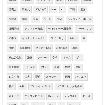
韋駄天
金栗四三
カメラマン
園児
文京映像
保育園
発表会
卒園式
ダビング
DVD
BD
印刷
盤面
指揮者
編集
撮影
シール
大阪
シンフォニーホール
録画収録
クロマキー合成
Webセミナー用撮影
オーサリング
幼稚園
インターナショナル
スイカ割り
カレー
夏
横浜
加藤大樹
セミナー収録
記念撮影
写真
杉並公会堂
漫画
youtube
合成
ネーム
ボツ
発送作業
一日保育
思い出
準備
整理
整頓
お立ち台
法人
配信
オリジナル
動画
パソコン
解体
分解
ブルーインパルス
パラリンピック開会式
東京上空
パラリンピック
DVテープ
デジタル化
ビール