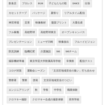
飲食店
プロレス
BGM
子どもたちの歌
DANCE
出張
カセットテープ
パッケージ
夏祭り
リアルタイム配信
神宮球場
災害
映像教材
盤面プリント
大量生産
フル稼働
高校野球
高校野球東京
オープンキャンパス
プレゼンテーション
ミューザ川崎
映像放出
フルハイビジョン
防災訓練
臨機応変
介護施設
SNS
SNSチーム
撮影機材準備
東京学芸大学附属高等学校
辛夷祭
配信テスト
コロナ対策
運動会シーズン
「文京区地域安全の集い」打ち合わせ
警察署
警察
啓発
文京区地域安全のつどい
エンジニアリング
秋
学祭
中学生
職業体験
クロマキー撮影
クロマキー合成の撮影体験
高等学校