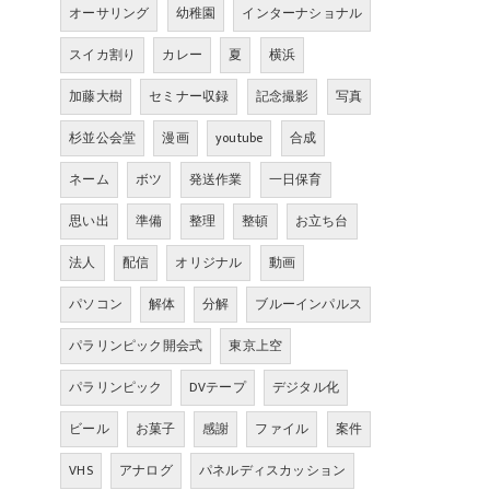
オーサリング
幼稚園
インターナショナル
スイカ割り
カレー
夏
横浜
加藤大樹
セミナー収録
記念撮影
写真
杉並公会堂
漫画
youtube
合成
ネーム
ボツ
発送作業
一日保育
思い出
準備
整理
整頓
お立ち台
法人
配信
オリジナル
動画
パソコン
解体
分解
ブルーインパルス
パラリンピック開会式
東京上空
パラリンピック
DVテープ
デジタル化
ビール
お菓子
感謝
ファイル
案件
VHS
アナログ
パネルディスカッション