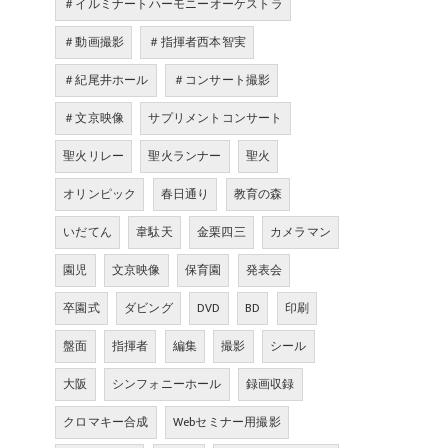
＃イルミナートハーモニーオーケストラ
＃動画撮影
＃指揮者西本智実
＃紀尾井ホール
＃コンサート撮影
＃文京映像
サプリメントコンサート
聖火リレー
聖火ランナー
聖火
オリンピック
春日通り
教育の森
いだてん
韋駄天
金栗四三
カメラマン
園児
文京映像
保育園
発表会
卒園式
ダビング
DVD
BD
印刷
盤面
指揮者
編集
撮影
シール
大阪
シンフォニーホール
録画収録
クロマキー合成
Webセミナー用撮影