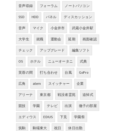
音声収録
フォーラム
ノートパソコン
SSD
HDD
パネル
ディスカッション
音声
マイク
小金井市
武蔵小金井駅
大学生
就職
運動会
延期
画面確認
チェック
アップグレード
編集ソフト
OS
ホテル
ニューオータニ
式典
芙蓉の間
打ち合わせ
台風
GoPro
広角
atem
スイッチャー
企業
アリーナ
東京都
戦没者霊苑
追悼式
競技
学園
テレビ
出演
徹子の部屋
エディウス
EDIUS
下見
学園祭
筑駒
駒場東大
祝日
休日出勤