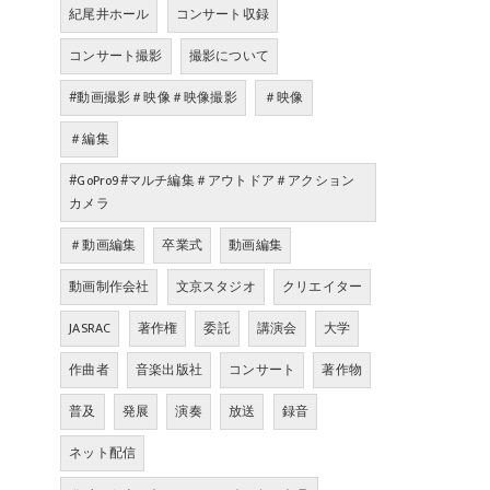
紀尾井ホール
コンサート収録
コンサート撮影
撮影について
#動画撮影＃映像＃映像撮影
＃映像
＃編集
#GoPro9#マルチ編集＃アウトドア＃アクション
カメラ
＃動画編集
卒業式
動画編集
動画制作会社
文京スタジオ
クリエイター
JASRAC
著作権
委託
講演会
大学
作曲者
音楽出版社
コンサート
著作物
普及
発展
演奏
放送
録音
ネット配信